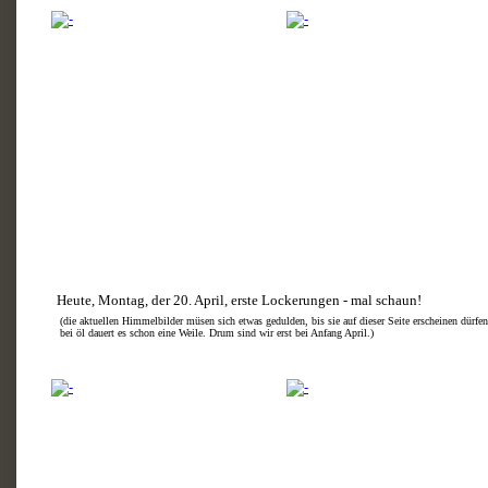
Heute, Montag, der 20. April, erste Lockerungen - mal schaun!
(die aktuellen Himmelbilder müsen sich etwas gedulden, bis sie auf dieser Seite erscheinen dürfen 
bei öl dauert es schon eine Weile. Drum sind wir erst bei Anfang April.)